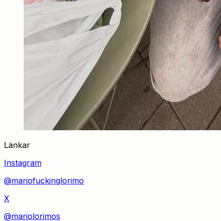
Länkar
Instagram
@mariofuckinglorimo
X
@mariolorimos