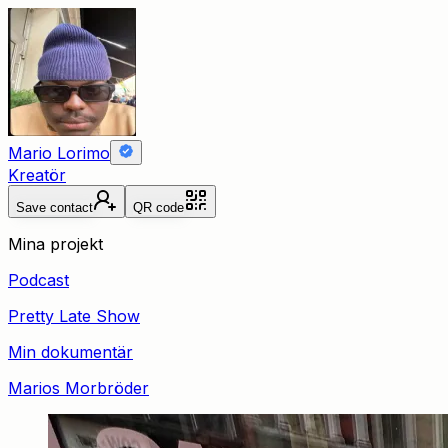
Mario Lorimo
Kreatör
Save contact
QR code
Mina projekt
Podcast
Pretty Late Show
Min dokumentär
Marios Morbröder